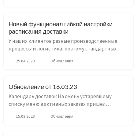
создавать такие заказы можно в режиме
реального времени, принимая...
Новый функционал гибкой настройки
расписания доставки
У наших клиентов разные производственные
процессы и логистика, поэтому стандартных
вариантов доставки “Ежедневная” и “Через
25.04.2023
Обновления
день” было недостаточно. К тому же иногда у
пользователей возникают неста...
Обновление от 16.03.23
Календарь доставок На смену устаревшему
списку меню в активных заказах пришел
интерактивный Календарь доставок. Мы
15.03.2023
Обновления
визуализировали управление днями подписки,
стараясь сохранить весь функционал, сд...