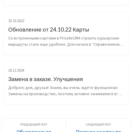
универсальным мы переосмыслили “глобальную” настройку 
дней меню рационов готовящихся на следую...
23.10.2022
Обновление от 24.10.22 Карты
Со встроенными картами в PrivateCRM строить курьерские 
маршруты стало еще удобнее. Для начала в “Справочниках” 
задайте адрес филиала (откуда курьеры забирают заказы), 
он является начальной точкой ...
16.12.2024
Замена в заказе. Улучшения
Доброго дня, друзья! Знаем, вы очень ждёте функционал 
Замены на производстве, поэтому активно занимаемся его 
разработкой, а пока что внесли улучшения в Замены в 
заказе: Добавили отображени...