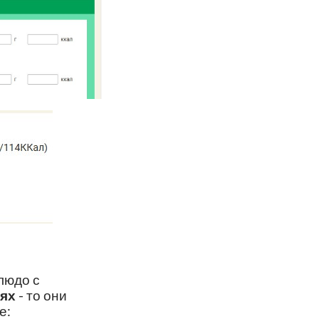
людо с
аях
- то они
е: