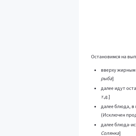
Остановимся на вып
вверху жирным 
рыба
]
далее идут ост
т.д.
]
далее блюда, в
(Исключен прод
далее блюда-ис
Солянка
]