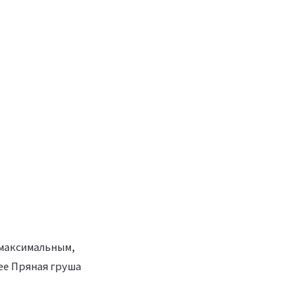
 максимальным,
лее Пряная груша