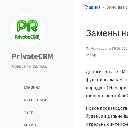
Главная
Замены на
Замены н
Опубликовано
30.05.202
PrivateCRM
Автор
Новости и релизы
Дорогие друзья! Мы
функционала замен н
ГЛАВНАЯ
порадует:) Нам при
(немного подробней 
КАТЕГОРИИ
Новое производство
ТЕГИ
будем, а в дальней
отдельных интерфей
АРХИВ