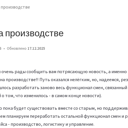
 производстве
а производстве
5
Обновлено
17.12.2025
 очень рады сообщить вам потрясающую новость, а именно 
а производстве!! Путь оказался нелёгким, но, надеемся, рез
шлось разработать заново весь функционал смен, связанный
о том, что изменилось - в самом конце новости).
 пока будет существовать вместе со старым, но поддержива
шем планируем переработать остальной функционал смен и ра
са - производство, логистику и управление.