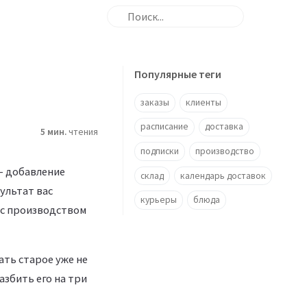
Популярные теги
заказы
клиенты
расписание
доставка
5 мин.
чтения
подписки
производство
- добавление
склад
календарь доставок
ультат вас
курьеры
блюда
 с производством
ть старое уже не
збить его на три