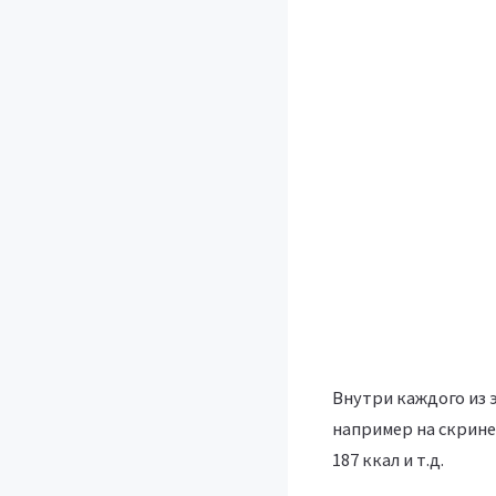
Внутри каждого из 
например на скрине 
187 ккал и т.д.