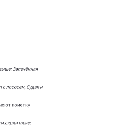
 выше: Запечённая
 с лососем, Судак и
имеют пометку
см.скрин ниже: