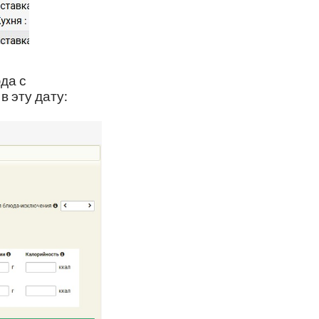
да с
в эту дату: